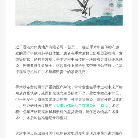
近日香港力伟房地产有限公司 - 首页，一缘起手术中留传纱布激
发的医疗事故引起平日体恤。患者在手术后数日出现剧烈腹痛、发
烧等症状，经检查发现，手术过程中留传的一块纱布导致肠说念感
染，严重要挟生命安全。这起事件不仅给患者带来强劲苦难，也暴
浮现医疗机构在手术历程贬责中的紧要泛泛。
手术纱布留传属于严重的医疗舛讹，常常发生在手术过程中未严格
顺从盘货轨制，或医护东说念主员操作不当。此类事故虽不常见，
但一朝发生，成果常常终点严重，可能导致感染、器官挫伤以致逝
世。凭证研讨医疗顺序，
香港力伟房地产有限公司 - 首页
手术过
程中必须严格现实器械和敷料的盘货要领，确保悉数物品在术前、
术中、术后均被准确纪录和查对。
这次事件反应出部分医疗机构在质地适度和东说念主员培训方面存