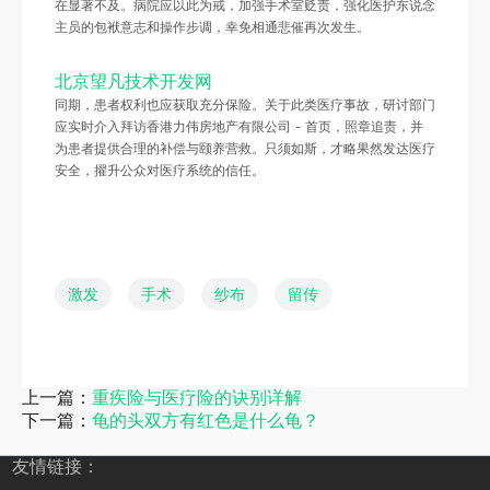
在显著不及。病院应以此为戒，加强手术室贬责，强化医护东说念
主员的包袱意志和操作步调，幸免相通悲催再次发生。
北京望凡技术开发网
同期，患者权利也应获取充分保险。关于此类医疗事故，研讨部门
应实时介入拜访香港力伟房地产有限公司 - 首页，照章追责，并
为患者提供合理的补偿与颐养营救。只须如斯，才略果然发达医疗
安全，擢升公众对医疗系统的信任。
激发
手术
纱布
留传
上一篇：
重疾险与医疗险的诀别详解
下一篇：
龟的头双方有红色是什么龟？
友情链接：