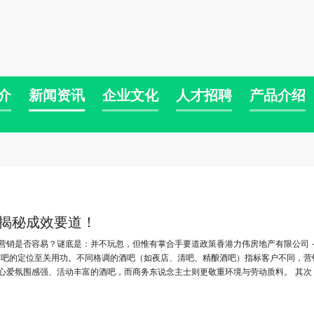
介
新闻资讯
企业文化
人才招聘
产品介绍
揭秘成效要道！
营销是否容易？谜底是：并不玩忽，但惟有掌合手要道政策香港力伟房地产有限公司 -
酒吧的定位至关用功。不同格调的酒吧（如夜店、清吧、精酿酒吧）指标客户不同，营
心爱氛围感强、活动丰富的酒吧，而商务东说念主士则更敬重环境与劳动质料。 其次